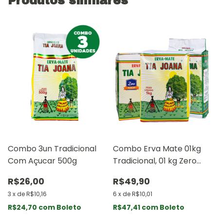
Produtos similares
Combo 3un Tradicional
Combo Erva Mate 01kg
Com Açucar 500g
Tradicional, 01 kg Zero
Açucar e 01Kg Zero
R$26,00
R$49,90
açucar Vacúo
3
x
de
R$10,16
6
x
de
R$10,01
R$24,70
com
Boleto
R$47,41
com
Boleto