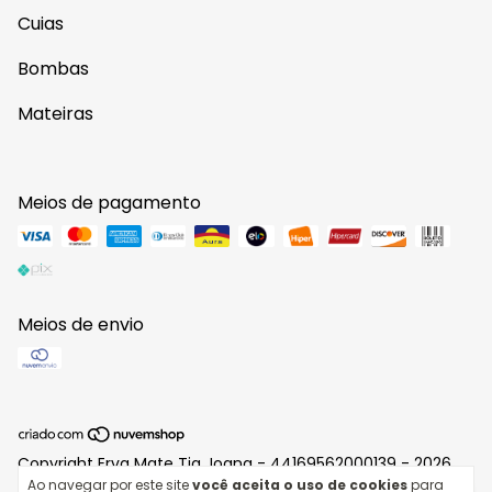
Cuias
Bombas
Mateiras
Meios de pagamento
Meios de envio
Copyright Erva Mate Tia Joana - 44169562000139 - 2026.
Todos os direitos reservados.
Ao navegar por este site
você aceita o uso de cookies
para