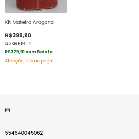
Kit Mateira Aragana
R$399,90
12
x
de
R$41,14
R$379,91
com
Boleto
Atenção, última peça!
554640045062