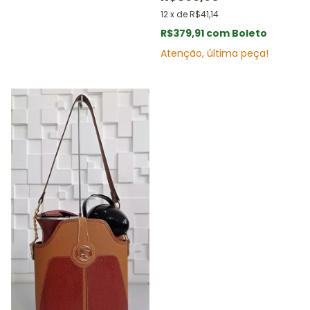
12
x
de
R$41,14
R$379,91
com
Boleto
Atenção, última peça!