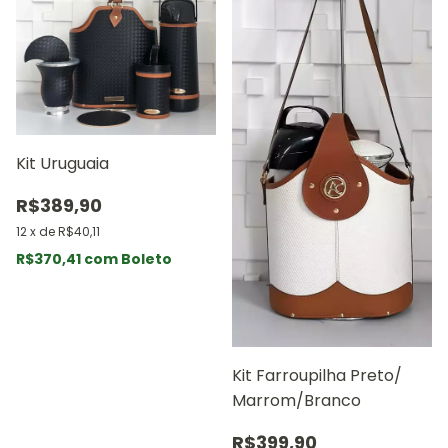
Kit Uruguaia
R$389,90
12
x
de
R$40,11
R$370,41
com
Boleto
Kit Farroupilha Preto/
Marrom/Branco
R$399,90